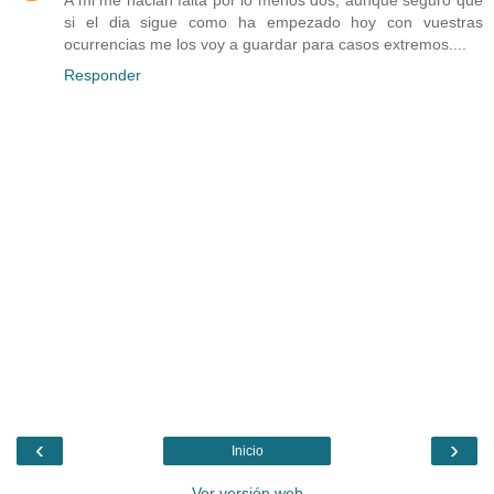
A mi me hacian falta por lo menos dos; aunque seguro que
si el dia sigue como ha empezado hoy con vuestras
ocurrencias me los voy a guardar para casos extremos....
Responder
‹
›
Inicio
Ver versión web