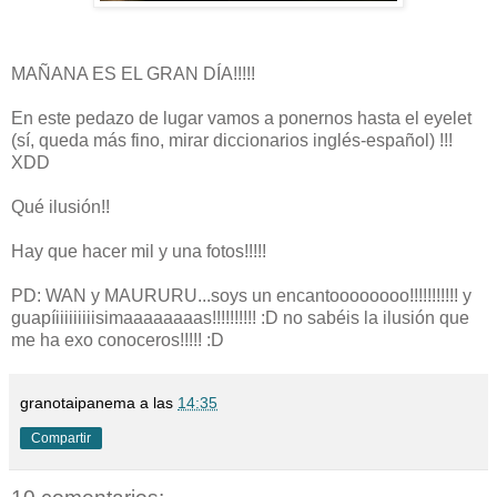
MAÑANA ES EL GRAN DÍA!!!!!
En este pedazo de lugar vamos a ponernos hasta el eyelet
(sí, queda más fino, mirar diccionarios inglés-español) !!!
XDD
Qué ilusión!!
Hay que hacer mil y una fotos!!!!!
PD: WAN y MAURURU...soys un encantoooooooo!!!!!!!!!!! y
guapíiiiiiiiiisimaaaaaaaas!!!!!!!!!! :D no sabéis la ilusión que
me ha exo conoceros!!!!! :D
granotaipanema
a las
14:35
Compartir