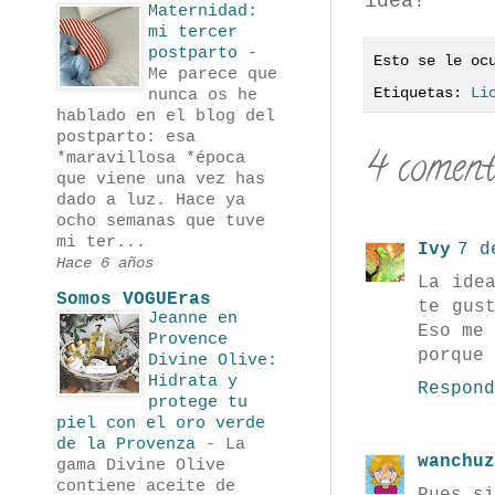
idea!
Maternidad:
mi tercer
postparto
-
Esto se le oc
Me parece que
Etiquetas:
Li
nunca os he
hablado en el blog del
postparto: esa
4 coment
*maravillosa *época
que viene una vez has
dado a luz. Hace ya
ocho semanas que tuve
mi ter...
Ivy
7 d
Hace 6 años
La ide
Somos VOGUEras
te gus
Jeanne en
Eso me
Provence
porque 
Divine Olive:
Hidrata y
Respond
protege tu
piel con el oro verde
de la Provenza
-
La
wanchuz
gama Divine Olive
contiene aceite de