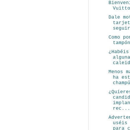
Bienven
Vuitt
Dale mo
tarje
segui
Como po
tampó
¿Habéis
algun
calei
Menos m
ha es
champ
¿Quiere
candi
impla
rec..
Adverte
uséis
para 