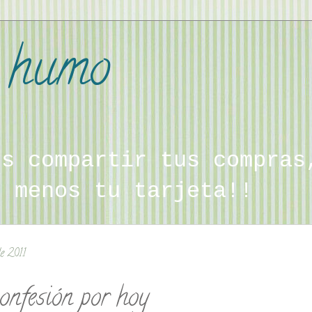
a humo
es compartir tus compras
, menos tu tarjeta!!
de 2011
onfesión por hoy