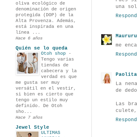
Pues s
oliva ecológico de
una sol
denominación de origen
protegida (DOP) de la
Respond
Alta Provenza. Además,
está inspirada en una
línea ...
Maururu
Hace 6 años
me enca
Quién se lo queda
Otoh shop
-
Respond
Tengo varias
tiendas de
cabecera y la
Paolita
verdad es que
me gusta ser muy
La nen
versátil en el vestir,
de dedo
si bien es cierto que
tengo un estilo muy
Las br
definido. De Otoh
culete,
sho...
Hace 7 años
Respond
Jewel Style
ULTIMAS