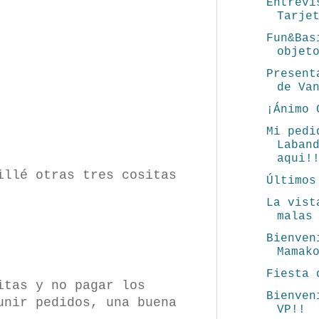
Entrevi
Tarje
Fun&Bas
objet
Present
de Va
¡Ánimo 
Mi pedi
Laban
aqui!
illé otras tres cositas
Últimos
La vist
malas
Bienven
Mamak
Fiesta 
itas y no pagar los
Bienven
unir pedidos, una buena
VP!!