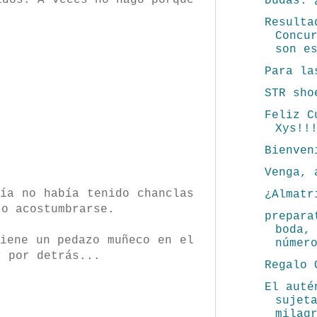
idos. A veces no hago porque
Dudas: 
Resulta
Concu
son e
Para la
STR sho
Feliz C
Xys!!
Bienven
Venga, 
ía no había tenido chanclas
¿Almatr
to acostumbrarse.
prepara
boda,
iene un pedazo muñeco en el
númer
r por detrás...
Regalo 
El auté
sujet
milag