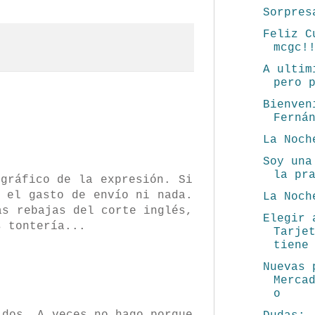
Sorpres
Feliz C
mcgc!
A ultim
pero 
Bienven
Ferná
La Noch
Soy una
la pr
gráfico de la expresión. Si
 el gasto de envío ni nada.
La Noch
as rebajas del corte inglés,
Elegir 
s tontería...
Tarje
tiene
Nuevas 
Merca
o