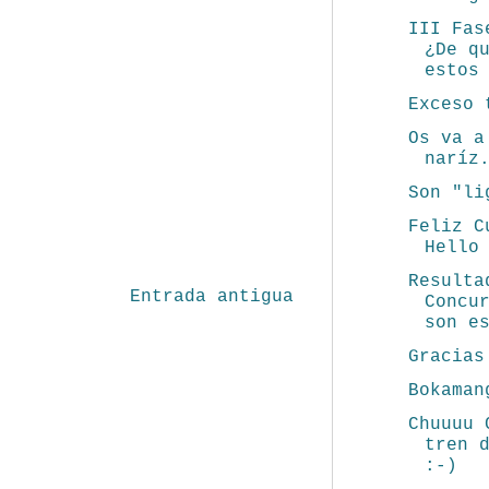
III Fas
¿De q
estos
Exceso 
Os va a
naríz
Son "li
Feliz C
Hello
Resulta
Entrada antigua
Concu
son e
Gracias
Bokaman
Chuuuu 
tren 
:-)