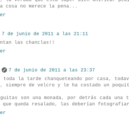
i, la verdad que está super bien unificar ped
a cosa no merece la pena...
er
7 de junio de 2011 a las 21:11
ntan las chanclas!!
er
7 de junio de 2011 a las 23:37
a toda la tarde chanqueteando por casa, todav
, siempre de velcro y le ha costado un poqui
aguitas son una monada, por detrás cada una t
 que queda resalado, las deberían fotografia
er