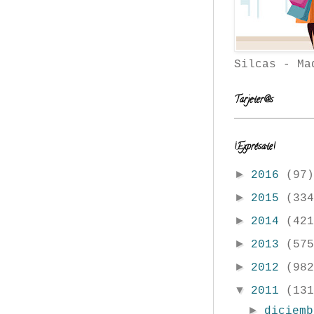
Silcas - Ma
Tarjeter@s
¡Exprésate!
►
2016
(97)
►
2015
(334
►
2014
(421
►
2013
(575
►
2012
(982
▼
2011
(131
►
diciem