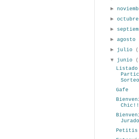
►
noviem
►
octubr
►
septie
►
agosto
►
julio
(
▼
junio
(
Listado
Parti
Sorte
Gafe
Bienven
Chic!
Bienven
Jurad
Petitis