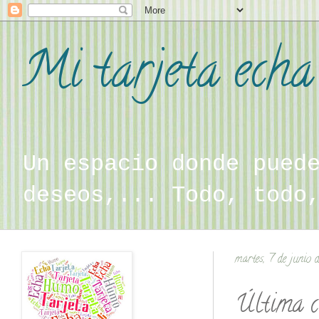
Mi tarjeta ech
Un espacio donde pued
deseos,... Todo, todo
martes, 7 de junio 
Última c