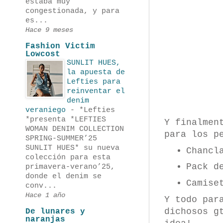
estaba muy
congestionada, y para
es...
Hace 9 meses
Fashion Victim
Lowcost
SUNLIT HUES,
la apuesta de
Lefties para
reinventar el
denim
veraniego
-
*Lefties
*presenta *LEFTIES
Y finalmen
WOMAN DENIM COLLECTION
para los p
SPRING-SUMMER’25
SUNLIT HUES* su nueva
Chancl
colección para esta
Pack d
primavera-verano’25,
donde el denim se
Camise
conv...
Hace 1 año
Y todo par
dichosos g
De lunares y
naranjas