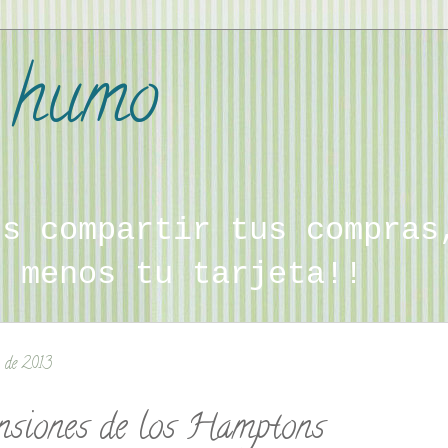
a humo
es compartir tus compras
, menos tu tarjeta!!
o de 2013
siones de los Hamptons