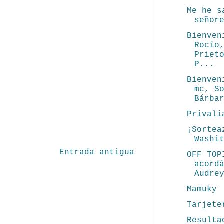
Me he s
señor
Bienven
Rocío
Priet
P...
Bienven
mc, S
Bárba
Privali
¡Sortea
Washi
Entrada antigua
OFF TOP
acord
Audre
Mamuky
Tarjete
Resulta