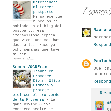
Maternidad:
mi tercer
7 comenta
postparto
-
Me parece que
nunca os he
hablado en el blog del
Maururu
postparto: esa
*maravillosa *época
pornogr
que viene una vez has
dado a luz. Hace ya
Respond
ocho semanas que tuve
mi ter...
Hace 6 años
Paoluch
Somos VOGUEras
Que ch
Jeanne en
acuerda
Provence
Divine Olive:
Respond
Hidrata y
protege tu
Resp
piel con el oro verde
de la Provenza
-
La
w
gama Divine Olive
contiene aceite de
S