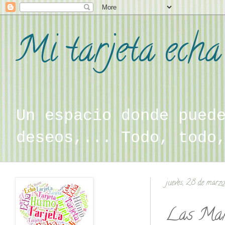
Mi tarjeta ech
Un espacio donde pued
deseos,... Todo, todo
jueves, 28 de marz
Las Man