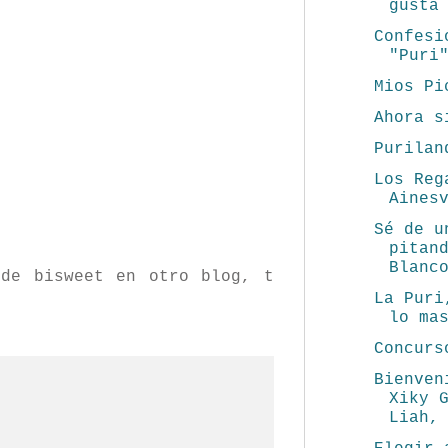
gusta
Confesi
"Puri
Mios Pi
Ahora s
Purilan
Los Reg
Aines
Sé de u
pitan
Blanc
de bisweet en otro blog, t
La Puri
lo ma
Concurs
Bienven
Xiky 
Liah,