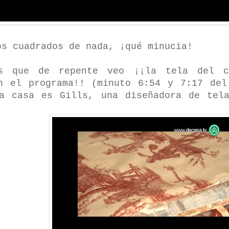
os cuadrados de nada, ¡qué minucia!
s que de repente veo ¡¡la tela del c
n el programa!! (minuto 6:54 y 7:17 del
a casa es Gills, una diseñadora de tela