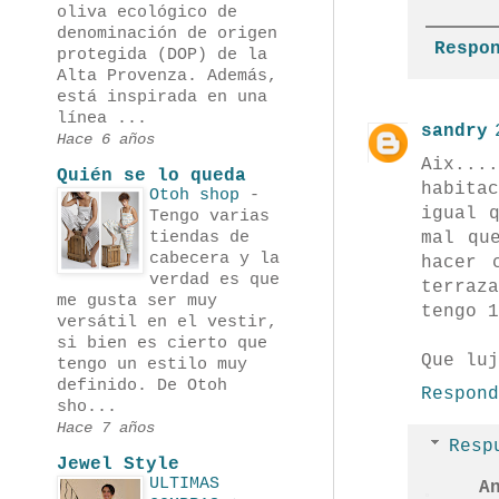
oliva ecológico de
denominación de origen
Respo
protegida (DOP) de la
Alta Provenza. Además,
está inspirada en una
línea ...
sandry
Hace 6 años
Aix...
Quién se lo queda
habita
Otoh shop
-
igual 
Tengo varias
tiendas de
mal qu
cabecera y la
hacer 
verdad es que
terraz
me gusta ser muy
tengo 1
versátil en el vestir,
si bien es cierto que
Que luj
tengo un estilo muy
definido. De Otoh
Respond
sho...
Hace 7 años
Resp
Jewel Style
ULTIMAS
A