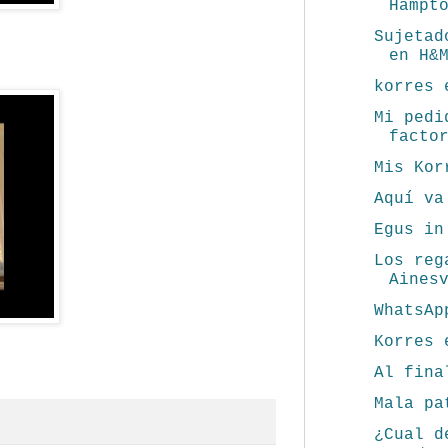
Hampt
Sujetad
en H&
korres 
Mi pedi
facto
Mis Kor
Aquí va
Egus in
Los reg
Aines
WhatsAp
Korres 
Al fina
Mala pa
¿Cual d