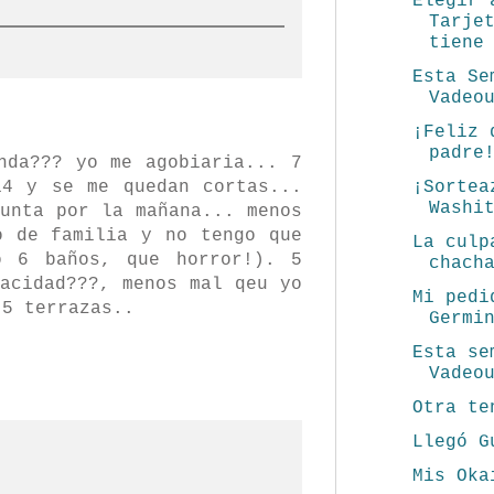
Elegir 
Tarje
tiene
Esta Se
Vadeo
¡Feliz 
padre
nda??? yo me agobiaria... 7
14 y se me quedan cortas...
¡Sortea
Washi
unta por la mañana... menos
o de familia y no tengo que
La culp
o 6 baños, que horror!). 5
chach
acidad???, menos mal qeu yo
Mi pedi
 5 terrazas..
Germi
Esta se
Vadeo
Otra te
Llegó G
Mis Oka