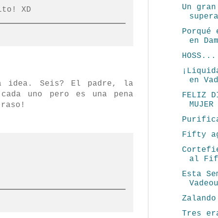
Un gran
lto! XD
super
Porqué 
en Da
HOSS...
¡Liquid
en Va
a idea. Seis? El padre, la
 cada uno pero es una pena
FELIZ D
MUJER
traso!
Purific
Fifty a
Cortefi
al Fi
Esta Se
Vadeo
Zalando
Tres er