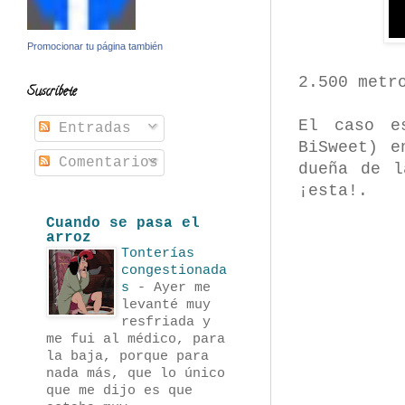
Promocionar tu página también
2.500 metr
Suscríbete
El caso e
Entradas
BiSweet) e
Comentarios
dueña de l
¡esta!.
Cuando se pasa el
arroz
Tonterías
congestionada
s
-
Ayer me
levanté muy
resfriada y
me fui al médico, para
la baja, porque para
nada más, que lo único
que me dijo es que