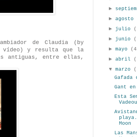
►
septie
►
agosto
►
julio
(
►
junio
(
ambiador de Claudia (by
►
mayo
(4
 vídeo) y resulta que la
s antiguas, entre ellas,
►
abril
(
▼
marzo
(
Gafada 
Gant en
Esta Se
Vadeo
Avistan
playa
Moon
Las Man