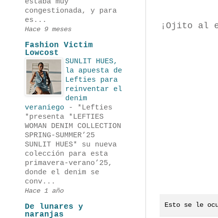
estaba muy
congestionada, y para
es...
¡Ojito al 
Hace 9 meses
Fashion Victim
Lowcost
SUNLIT HUES,
la apuesta de
Lefties para
reinventar el
denim
veraniego
-
*Lefties
*presenta *LEFTIES
WOMAN DENIM COLLECTION
SPRING-SUMMER’25
SUNLIT HUES* su nueva
colección para esta
primavera-verano’25,
donde el denim se
conv...
Hace 1 año
Esto se le oc
De lunares y
naranjas