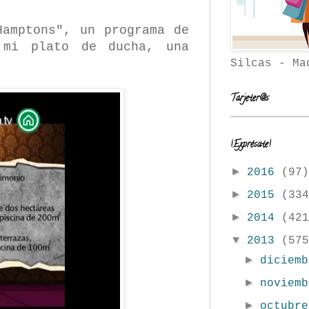
Hamptons", un programa de
 mi plato de ducha, una
Silcas - Ma
Tarjeter@s
¡Exprésate!
►
2016
(97)
►
2015
(334
►
2014
(421
▼
2013
(575
►
diciem
►
noviem
►
octubr