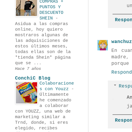
COMPRAS +
u
PUNTOS Y
DESCUENTO
SHEIN
-
Respo
Asidua a las compras
online, hoy quiero
mostraros algunas de
las adquisiciones de
wanchuz
estos últimos meses,
En cua
todas ellas son de la
madre,
*tienda Shein* página
que se ...
porque 
Hace 7 años
Respond
ConchiC Blog
Colaboracione
Resp
s con Youzz
-
Últimamente
A
he comenzado
a colaborar
j
con YOUZZ, una web de
marketing similar a
Respo
Trnd, donde, si eres
elegido, recibes