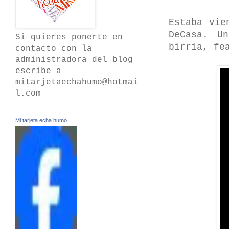
Estaba vie
DeCasa. U
Si quieres ponerte en
birria, fe
contacto con la
administradora del blog
escribe a
mitarjetaechahumo@hotmai
l.com
Mi tarjeta echa humo